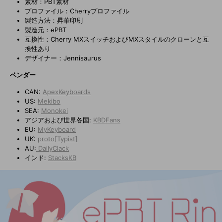
素材：
PBT素材
プロファイル：Cherryプロファイル
製造方法：昇華印刷
製造元：ePBT
互換性：Cherry MXスイッチおよびMXスタイルのクローンと互
換性あり
デザイナー：Jennisaurus
ベンダー
CAN:
ApexKeyboards
US:
Mekibo
SEA:
Monokei
アジアおよび世界各国:
KBDFans
EU:
MyKeyboard
UK:
proto[Typist]
AU:
DailyClack
インド:
StacksKB