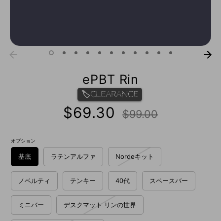
ePBT Rin
🏷️Clearance
通
$69.30
$99.00
常
価
格
オプション
基底
ラテンアルファ
Nordeキット
ノベルティ
テンキー
40代
スペースバー
ミニバー
デスクマット リンの世界