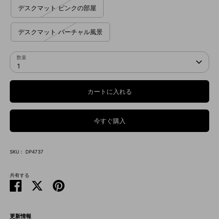
デスクマット ピンクの部屋
デスクマット バーチャル風景
数量
1
カートに入れる
今すぐ購入
SKU：
DP4737
共有する
Facebook
Twitter
ピ
で
で
ン
シ
共
留
ェ
有
め
更新情報