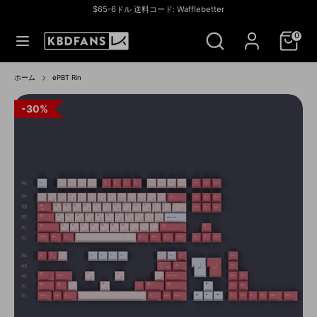
コ
$65-6ドル 送料コード: Wafflebetter
ン
通
アメリカ合衆国 (USD $)
ス
検
テ
貨
0
ト
索
ン
ア
ツ
検
ス
を
へ
索
ト
ホーム
ePBT Rin
検
ス
ア
索
キ
を
30%
30%
30%
30%
30%
30%
30%
30%
30%
30%
30%
ッ
検
プ
索