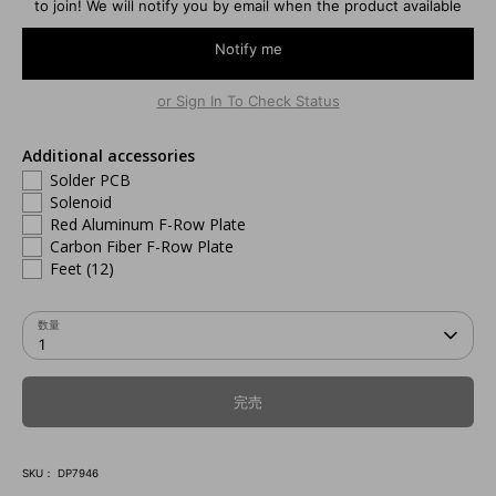
to join! We will notify you by email when the product available
Notify me
or Sign In To Check Status
Additional accessories
Solder PCB
Solenoid
Red Aluminum F-Row Plate
Carbon Fiber F-Row Plate
Feet (12)
数量
1
完売
SKU：
DP7946