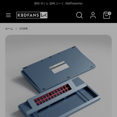
コ
$65-6ドル 送料コード: Wafflebetter
ン
通
アメリカ合衆国 (USD $)
ス
検
テ
貨
0
ト
索
ン
ア
ツ
検
ス
を
へ
索
ト
ホーム
21XX年
検
ス
ア
索
キ
を
ッ
検
プ
索