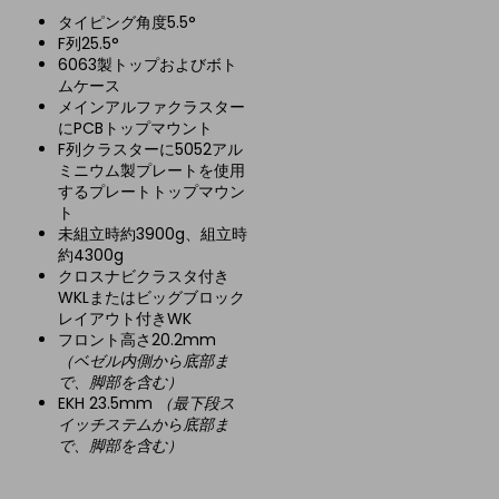
タイピング角度5.5°
F列25.5°
6063製トップおよびボト
ムケース
メインアルファクラスター
にPCBトップマウント
F列クラスターに5052アル
ミニウム製プレートを使用
するプレートトップマウン
ト
未組立時約3900g、組立時
約4300g
クロスナビクラスタ付き
WKLまたはビッグブロック
レイアウト付きWK
フロント高さ20.2mm
（ベゼル内側から底部ま
で、脚部を含む）
EKH 23.5mm
（最下段ス
イッチステムから底部ま
で、脚部を含む）