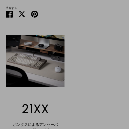
共有する
Facebook
Twitter
ピ
で
で
ン
シ
共
留
ェ
有
め
ア
す
る
21XX
ポンタスによるアンセーバ