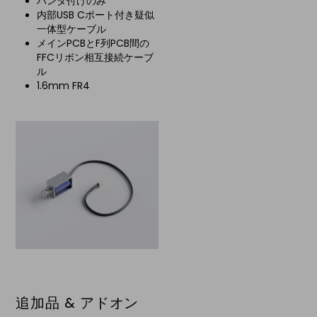
ハンダ付けのみ
内部USB Cポート付き疑似
一体型ケーブル
メインPCBとF列PCB間の
FFCリボン相互接続ケーブ
ル
1.6mm FR4
追加品 & アドオン