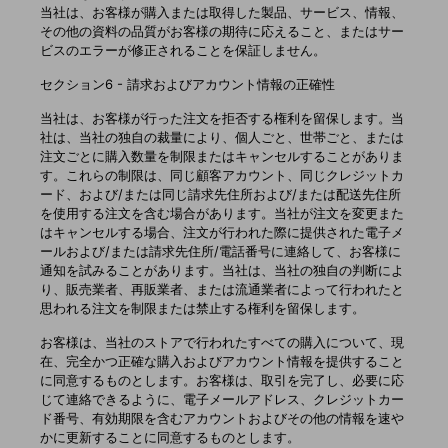
当社は、お客様が購入または取得した製品、サービス、情報、
その他の資料の品質がお客様の期待に応えること、またはサー
ビスのエラーが修正されることを保証しません。
セクション6 - 請求およびアカウント情報の正確性
当社は、お客様が行った注文を拒否する権利を留保します。当
社は、当社の独自の裁量により、個人ごと、世帯ごと、または
注文ごとに購入数量を制限またはキャンセルすることがありま
す。これらの制限は、同じ顧客アカウント、同じクレジットカ
ード、および/または同じ請求先住所および/または配送先住所
を使用する注文を含む場合があります。当社が注文を変更また
はキャンセルする場合、注文が行われた際に提供された電子メ
ールおよび/または請求先住所/電話番号に連絡して、お客様に
通知を試みることがあります。当社は、当社の独自の判断によ
り、販売業者、再販業者、または流通業者によって行われたと
思われる注文を制限または禁止する権利を留保します。
お客様は、当社のストアで行われたすべての購入について、現
在、完全かつ正確な購入およびアカウント情報を提供すること
に同意するものとします。お客様は、取引を完了し、必要に応
じて連絡できるように、電子メールアドレス、クレジットカー
ド番号、有効期限を含むアカウントおよびその他の情報を速や
かに更新することに同意するものとします。