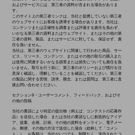
およびサービスには、第三者の資料が含まれる場合がありま
す。
このサイト上の第三者リンクは、当社と提携していない第三者
のウェブサイトにお客様を誘導する場合があります。当社は、
コンテンツまたは正確性を調査または評価する責任を負わず、
いかなる第三者の資料またはウェブサイト、またはその他の第
三者の資料、製品、またはサービスに対しても、保証せず、責
任を負いません。
当社は、第三者のウェブサイトに関連して行われた商品、サー
ビス、リソース、コンテンツ、またはその他の取引の購入また
は使用に関連するいかなる損害または損失についても責任を負
いません。取引を行う前に、第三者のポリシーおよび慣行を注
意深く確認し、理解していることを確認してください。第三者
の製品に関する苦情、請求、懸念、または質問は、第三者に直
接お問い合わせください。
セクション9 - ユーザーコメント、フィードバック、およびそ
の他の投稿
当社の要請により特定の提出物（例えば、コンテストの応募作
品）を送信した場合、または当社の要請なしに創造的なアイデ
ア、提案、企画、計画、その他の資料をオンライン、電子メー
ル、郵便、その他の方法で送信した場合（総称して「コメン
ト」）、お客様は、当社がいつでも、制限なく、送信されたコ