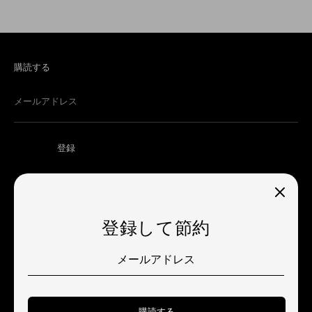
購読する
メールアドレス
登録
登録して節約
通
アメリカ合衆国 (USD $)
貨
ご
利
購読する