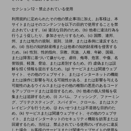
セクション12 - 禁止されている使用
利用規約に定められたその他の禁止事項に加え、お客様は、本
サイトまたはそのコンテンツを以下の目的で使用することを禁
止されています。(a) 違法な目的のため。(b) 他者に違法行為を
行うよう促したり、参加させたりするため。(c) 国際、連邦、
州、または地方の規制、規則、法律、または条例に違反するた
め。(d) 当社の知的財産権または他者の知的財産権を侵害する
ため。(e) 性別、性的指向、宗教、民族、人種、年齢、国籍、
または障害に基づいて嫌がらせ、虐待、侮辱、危害、中傷、名
誉毀損、軽蔑、脅迫、または差別するため。(f) 虚偽または誤
解を招く情報を提出するため。(g) サービスまたは関連ウェブ
サイト、その他のウェブサイト、またはインターネットの機能
または操作に影響を与える可能性がある、または影響を与える
可能性のあるウイルスまたはその他の種類の悪意のあるコード
をアップロードまたは送信するため。(h) 他者の個人情報を収
集または追跡するため。(i) スパム、フィッシング、ファーミン
グ、プリテクスティング、スパイダー、クロール、またはスク
レイピングを行うため。(j) わいせつまたは不道徳な目的のた
め。(k) サービスまたは関連ウェブサイト、その他のウェブサ
イト、またはインターネットのセキュリティ機能を妨害または
回避するため。当社は、禁止されている使用のいずれかに違反
した場合、お客様のサービスまたは関連ウェブサイトの使用を