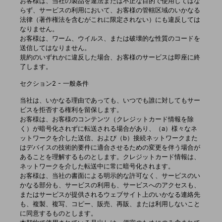
お客様は、当社の製品を違法または不正な目的で使用してはな
らず、サービスの利用において、お客様の管轄区域のいかなる
法律（著作権法を含むがこれに限定されない）にも違反しては
なりません。
お客様は、ワーム、ウイルス、または破壊的な性質のコードを
送信してはなりません。
規約のいずれかに違反した場合、お客様のサービスは即座に終
了します。
セクション2 - 一般条件
当社は、いかなる理由であっても、いつでも誰に対してもサー
ビスを拒否する権利を留保します。
お客様は、お客様のコンテンツ（クレジットカード情報を除
く）が暗号化されずに転送される場合があり、（a）様々なネ
ットワークを介した送信、および（b）接続ネットワークまた
はデバイスの技術的要件に適合させるための変更を伴う場合が
あることを理解するものとします。クレジットカード情報は、
ネットワークを介した転送中に常に暗号化されます。
お客様は、当社の書面による明示的な許可なく、サービスのい
かなる部分も、サービスの利用も、サービスへのアクセスも、
またはサービスが提供されるウェブサイト上のいかなる連絡先
も、複製、複写、コピー、販売、再販、または利用しないこと
に同意するものとします。