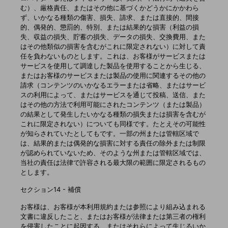
む）、厳格責任、またはその他に基づくかどうかにかかわら
ず、いかなる種類の傷害、損失、請求、または直接的、間接
的、偶発的、懲罰的、特別、または結果的な損害（利益の損
失、収益の損失、貯蓄の損失、データの損失、交換費用、また
はその他類似の損害を含むがこれに限定されない）に対して責
任を負わないものとします。これは、お客様がサービスまたは
サービスを使用して調達した製品を使用することから生じる、
またはお客様のサービスまたは製品の使用に関連するその他の
請求（コンテンツのいかなるエラーまたは省略、またはサービ
スの利用によって、またはサービスを通じて投稿、送信、また
はその他の方法で利用可能にされたコンテンツ（または製品）
の結果として発生したいかなる種類の損失または損害を含むが
これに限定されない）についても同様です。たとえその可能性
が知らされていたとしてもです。一部の州または管轄区域で
は、結果的または偶発的な損害に対する責任の除外または制限
が認められていないため、そのような州または管轄区域では、
当社の責任は法律で許容される最大限の範囲に限定されるもの
とします。
セクション14 - 補償
お客様は、お客様が本利用規約または参照により組み込まれる
文書に違反したこと、またはお客様が法律または第三者の権利
を侵害したことに起因する、またはそれらによって生じるいか