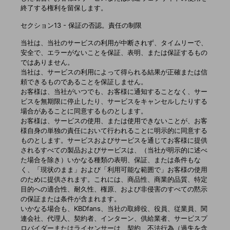
終了する権利を留保します。
セクション13 - 保証の否認。責任の制限
当社は、当社のサービスの利用が中断されず、タイムリーで、
安全で、エラーがないことを保証、表明、または保証するもの
ではありません。
当社は、サービスの利用によって得られる結果が正確または信
頼できるものであることを保証しません。
お客様は、当社がいつでも、お客様に通知することなく、サー
ビスを無期限に停止したり、サービスをキャンセルしたりする
場合があることに同意するものとします。
お客様は、サービスの使用、または使用できないことが、お客
様自身の単独の責任において行われることに明示的に同意する
ものとします。サービスおよびサービスを通じてお客様に提供
されるすべての製品およびサービスは、（当社が明示的に述べ
た場合を除き）いかなる種類の表明、保証、または条件もな
く、「現状のまま」および「利用可能な範囲で」お客様の使用
のために提供されます。これには、商品性、商業的品質、特定
目的への適合性、耐久性、権原、および非侵害のすべての黙示
の保証または条件が含まれます。
いかなる場合も、KBDfans、当社の取締役、役員、従業員、関
連会社、代理人、契約者、インターン、供給業者、サービスプ
ロバイダーまたはライセンサーは、契約、不法行為（過失を含