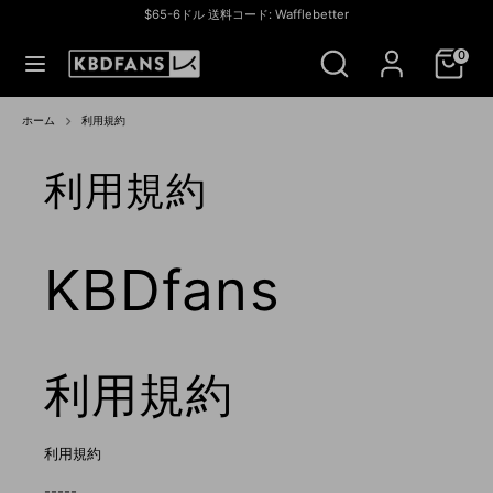
コ
$65-6ドル 送料コード: Wafflebetter
ン
通
アメリカ合衆国 (USD $)
ス
検
テ
貨
0
ト
索
ン
ア
ツ
検
ス
を
へ
索
ト
ホーム
利用規約
検
ス
ア
索
キ
を
利用規約
ッ
検
プ
索
KBDfans
利用規約
利用規約
-----