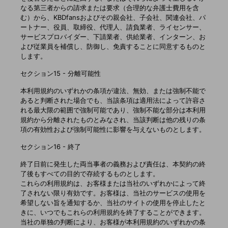
なる第三者からの請求または要求（合理的な弁護士費用を含
む）から、KBDfansおよびその親会社、子会社、関連会社、パ
ートナー、役員、取締役、代理人、請負業者、ライセンサー、
サービスプロバイダー、下請業者、供給業者、インターン、お
よび従業員を補償し、防御し、免責することに同意するものと
します。
セクション15 - 分離可能性
本利用規約のいずれかの条項が違法、無効、または強制不能で
あると判断された場合でも、当該条項は適用法によって許容さ
れる最大限の範囲で強制可能であり、強制不能な部分は本利用
規約から分離されたものとみなされ、当該判断は他の残りの条
項の有効性および強制可能性に影響を与えないものとします。
セクション16 - 終了
終了日前に発生した両当事者の義務および責任は、本契約の終
了後もすべての目的で存続するものとします。
これらの利用規約は、お客様または当社のいずれかによって終
了されない限り有効です。お客様は、当社のサービスの使用を
希望しない旨を通知するか、当社のサイトの使用を停止したと
きに、いつでもこれらの利用規約を終了することができます。
当社の単独の判断により、お客様が本利用規約のいずれかの条