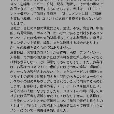
メントを編集、コピー、公開、配布、翻訳し、その他の媒体で
利用できることに同意するものとします。当社は、（1）コメ
ントを機密として保持する義務、（2）コメントに対して報酬
を支払う義務、（3）コメントに返信する義務を負わないもの
とします。
当社は、当社の単独の裁量により、違法、不快、脅迫的、中傷
的、名誉毀損的、ポルノ的、わいせつであると判断されるコン
テンツ、または他者の知的財産権もしくは本利用規約に違反す
るコンテンツを監視、編集、または削除する場合があります
が、その義務を負うものではありません。
お客様は、お客様のコメントが著作権、商標、プライバシー、
人格権、その他の個人的または所有権を含む第三者のいかなる
権利も侵害しないことに同意するものとします。また、お客様
は、お客様のコメントに中傷的またはその他の違法、虐待的、
わいせつな内容が含まれないこと、またはサービスや関連ウェ
ブサイトの運営に影響を与える可能性のあるコンピュータウイ
ルスやその他のマルウェアが含まれないことに同意するものと
します。お客様は、虚偽の電子メールアドレスを使用したり、
自分以外の人物になりすましたり、コメントの出所に関して当
社または第三者を誤解させたりしてはなりません。お客様は、
ご自身のコメントとその正確性について単独で責任を負うもの
とします。当社は、お客様または第三者によって投稿されたコ
メントについて一切責任を負いません。