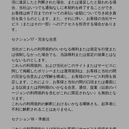
項に違反したと判断された場合、または違反したと疑われる場
合、当社はいつでも通知なしに本契約を終了することができ、
お客様は終了日までのすべての未払い金額について引き続き責
任を負うものとします。また、それに伴い、お客様の当社サー
ビス（またはその一部）へのアクセスを拒否する場合がありま
す。
セクション17 - 完全な合意
当社がこれらの利用規約のいかなる権利または規定を行使また
は強制しなかった場合でも、当該権利または規定の放棄とはな
らないものとします。
これらの利用規約、および当社がこのサイトまたはサービスに
関して掲載したポリシーまたは運用規則は、お客様と当社の間
の完全な合意および理解を構成し、お客様のサービス利用を規
定します。これにより、お客様と当社の間の口頭または書面に
よる以前または同時期のいかなる合意、通信、提案（以前のバ
ージョンの利用規約を含むがこれに限定されない）も無効とな
ります。
これらの利用規約の解釈におけるいかなる曖昧さも、起草者に
不利に解釈されることはありません。
セクション18 - 準拠法
これらの利用規約および当社がお客様にサービスを提供する個