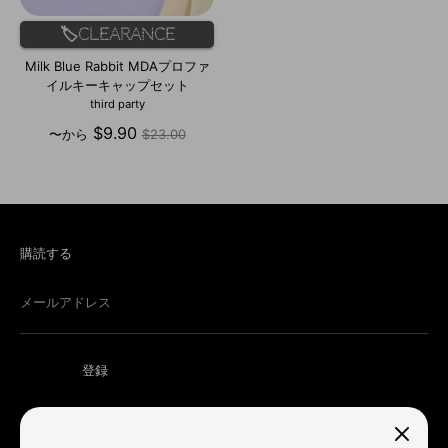
🏷️Clearance
Milk Blue Rabbit MDAプロファ
イルキーキャップセット
third party
通
$9.90
〜から
$23.00
常
価
格
購読する
メールアドレス
登録