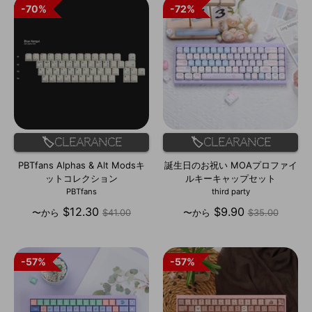
70%
70%
72%
72%
🏷️Clearance
🏷️Clearance
PBTfans Alphas & Alt Modsキ
誕生日のお祝い MOAプロファイ
ットコレクション
ルキーキャップセット
PBTfans
third party
通
通
$12.30
$9.90
〜から
$41.00
〜から
$35.00
常
常
価
価
格
格
57%
57%
57%
57%